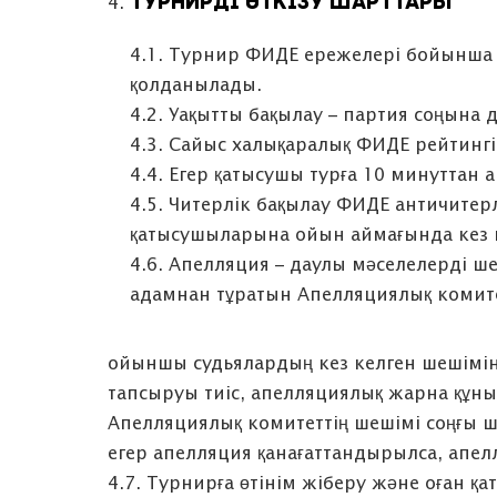
ТУРНИРДІ ӨТКІЗУ ШАРТТАРЫ
4.1. Турнир ФИДЕ ережелері бойынша 
қолданылады.
4.2. Уақытты бақылау – партия соңына 
4.3. Сайыс халықаралық ФИДЕ рейтингін
4.4. Егер қатысушы турға 10 минуттан а
4.5. Читерлік бақылау ФИДЕ античитер
қатысушыларына ойын аймағында кез к
4.6. Апелляция – даулы мәселелерді ше
адамнан тұратын Апелляциялық комите
ойыншы судьялардың кез келген шешіміне
тапсыруы тиіс, апелляциялық жарна құны 
Апелляциялық комитеттің шешімі соңғы 
егер апелляция қанағаттандырылса, апе
4.7. Турнирға өтінім жіберу және оған қ