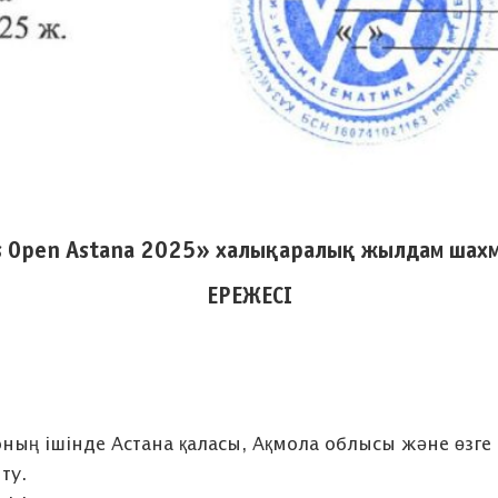
s Open Astana 2025» халықаралық жылдам шахм
ЕРЕЖЕ
C
І
оның ішінде Астана қаласы, Ақмола облысы және өзге
ту.