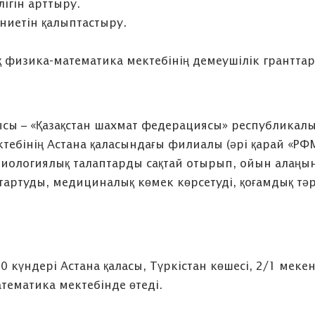
ігін арттыру.
ениетін қалыптастыру.
қ физика-математика мектебінің демеушілік грантта
сы – «Қазақстан шахмат федерациясы» республикалық 
тебінің Астана қаласындағы филиалы (әрі қарай «Р
миологиялық талаптарды сақтай отырып, ойын алаң
артуды, медициналық көмек көрсетуді, қоғамдық тәрт
20 күндері Астана қаласы, Түркістан көшесі, 2/1 ме
тематика мектебінде өтеді.