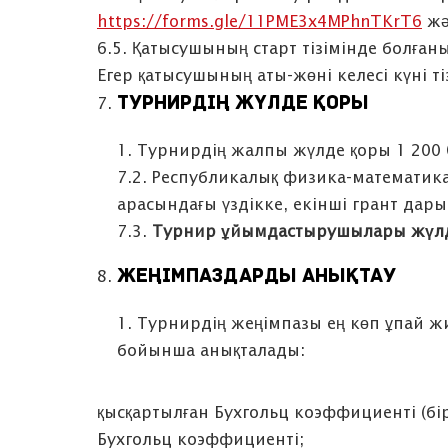
https://forms.gle/11PME3x4MPhnTKrT6
жә
6.5. Қатысушының старт тізімінде болған
Егер қатысушының аты-жөні келесі күні т
ТУРНИРДІҢ ЖҮЛДЕ ҚОРЫ
1. Турнирдің жалпы жүлде қоры 1 200 0
7.2. Республикалық физика-математика
арасындағы үздікке, екінші грант дар
7.3.
Турнир ұйымдастырушылары жүл
ЖЕҢІМПАЗДАРДЫ АНЫҚТАУ
1. Турнирдің жеңімпазы ең көп ұпай ж
бойынша анықталады:
қысқартылған Бухгольц коэффициенті (бір
Бухгольц коэффициенті;