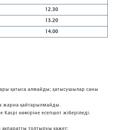
12.30
13.20
14.00
лары қатыса алмайды; қатысушылар саны
да жарна қайтарылмайды.
е Kaspi нөміріне есепшот жіберіледі.
і ақпаратты толтыруы қажет: