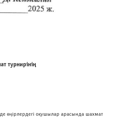
ат турнирі
нің
 де өңірлердегі оқушылар арасында шахмат