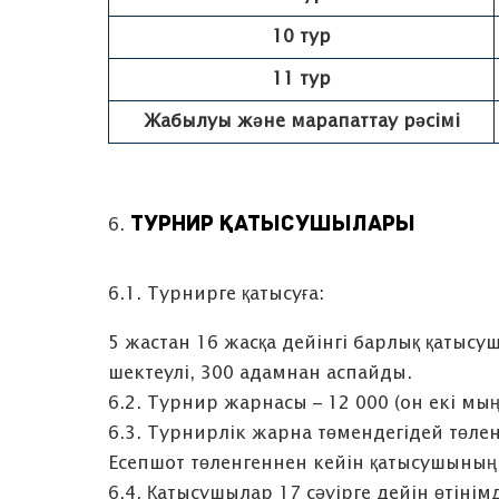
10 тур
11 тур
Жабылуы және марапаттау рәсімі
ТУРНИР ҚАТЫСУШЫЛАРЫ
6.1. Турнирге қатысуға:
5 жастан 16 жасқа дейінгі барлық қаты
шектеулі, 300 адамнан аспайды.
6.2. Турнир жарнасы – 12 000 (он екі м
6.3. Турнирлік жарна төмендегідей төлен
Есепшот төленгеннен кейін қатысушының т
6.4. Қатысушылар 17 сәуірге дейін өтіні