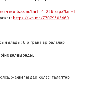
ess-results.com/tnr1141256.aspx?lan=1
 қажет:
https://wa.me/77079505460
ұсынылады: бір грант ер балалар
еріне қалдырады.
олса, жеңімпаздар келесі талаптар