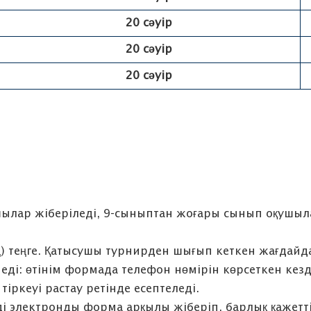
20 сәуір
20 сәуір
20 сәуір
сушылар жіберіледі, 9-сыныптан жоғары сынып оқушы
ың) теңге. Қатысушы турнирден шығып кеткен жағдай
еді: өтінім формада телефон нөмірін көрсеткен кезд
іркеуі растау ретінде есептеледі.
мді электронды форма арқылы жіберіп, барлық қажетт