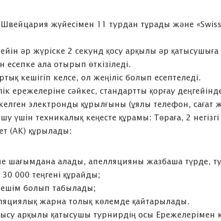
Швейцария жүйесімен 11 турдан тұрады және «Swiss
дейін әр жүріске 2 секунд қосу арқылы әр қатысушығ
 есепке ала отырып өткізіледі.
ртық кешігіп келсе, ол жеңіліс болып есептеледі.
лік ережелеріне сәйкес, стандартты қорғау деңгейін
елген электронды құрылғыны (ұялы телефон, сағат ж
шу үшін техникалық кеңесте құрамы: Төраға, 2 негіз
т (АК) құрылады:
 шағымдана алады, апелляцияны жазбаша түрде, тур 
30 000 теңгені құрайды;
шешім болып табылады;
лляциялық жарна толық көлемде қайтарылады.
атысу арқылы қатысушы турнирдің осы Ережелерімен ке