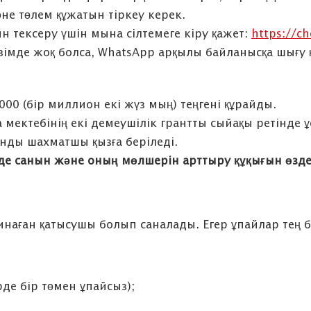
не төлем құжатын тіркеу керек.
ын тексеру үшін мына сілтемеге кіру қажет:
https://ch
ізімде жоқ болса, WhatsApp арқылы байланысқа шығу
00 (бір миллион екі жүз мың) теңгені құрайды.
 мектебінің екі демеушілік грантты сыйақы ретінде 
ынды шахматшы қызға беріледі.
де санын және
оның
мөлшерін арттыру құқығын өзд
инаған қатысушы болып саналады. Егер ұпайлар тең б
де бір төмен ұпайсыз);