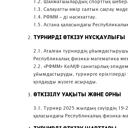
1.2. Шахматшылардың спорттық шеберл
1.3. Cалауатты өмір салтын сақтау мәд
1.4. РФММ – ді насихаттау.
1.5. Астана қаласындағы Республикалы
ТУРНИРДІ ӨТКІЗУ НҰСҚАУЛЫҒЫ
2.1. Аталған турнирдің ұйымдастырушы
Республикалық физика-математика мек
2.2. «РФММ» КеАҚФ санитарлық-эпиде
ұйымдастыруды, турнирге еріктілерді т
қолдауды жүзеге асырады.
ӨТКІЗІЛУ УАҚЫТЫ ЖӘНЕ ОРНЫ
3.1. Турнир 2025 жылдың cәуірдің 19-
қаласындағы Республикалық физика-ма