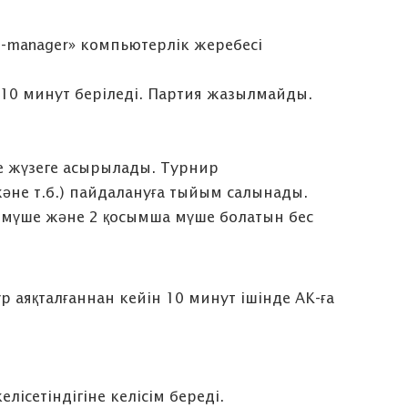
-manager» компьютерлік жеребесі
а 10 минут беріледі. Партия жазылмайды.
де жүзеге асырылады. Турнир
әне т.б.) пайдалануға тыйым салынады.
гі мүше және 2 қосымша мүше болатын бес
аяқталғаннан кейін 10 минут ішінде АК-ға
лісетіндігіне келісім береді.