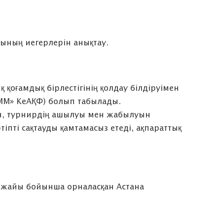
рының иегерлерін анықтау.
қоғамдық бірлестігінің қолдау білдіруімен
ФММ» КеАҚФ) болып табылады.
ын, турнирдің ашылуы мен жабылуын
іпті сақтауды қамтамасыз етеді, ақпараттық
кенжайы бойынша орналасқан Астана