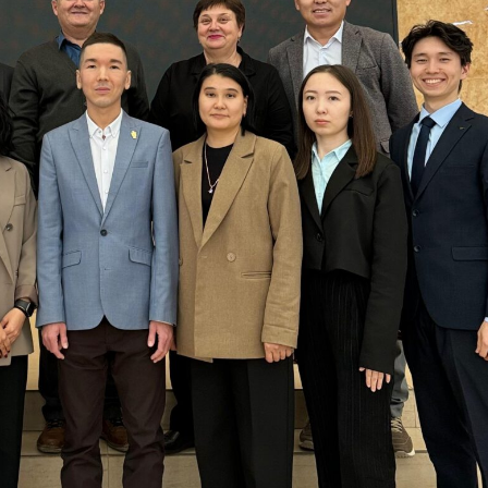
Объявление
Конкурсный 
8 класс Алм
филиала НА
«РФМШ»