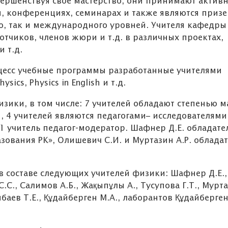
овершенствуя свое мастерство, они принимают актив
, конференциях, семинарах и также являются приз
о, так и международного уровней. Учителя кафедры
отчиков, членов жюри и т.д. в различных проектах,
 т.д.
цесс учебные программы разработанные учителями
s, Physics in English и т.д.
зики, в том числе: 7 учителей обладают степенью м
, 4 учителей являются педагогами– исследователями,
 1 учитель педагог-модератор. Шафнер Д.Е. обладате
зования РК», Олишевич С.И. и Муртазин А.Р. облада
 составе следующих учителей физики: Шафнер Д.Е.,
.С., Салимов А.Б., Жақыпұлы А., Тусупова Г.Т., Мурт
нбаев Т.Е., Құдайберген М.А., лаборантов Құдайберген 