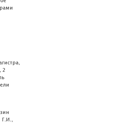
ное
ерами
агистра,
 2
ль
тели
азин
Г.И.,