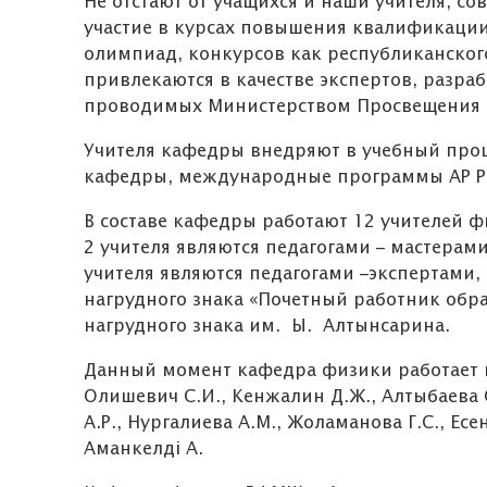
Не отстают от учащихся и наши учителя, с
участие в курсах повышения квалификации
олимпиад, конкурсов как республиканског
привлекаются в качестве экспертов, разраб
проводимых Министерством Просвещения и
Учителя кафедры внедряют в учебный про
кафедры, международные программы AP Physic
В составе кафедры работают 12 учителей фи
2 учителя являются педагогами – мастерами
учителя являются педагогами –экспертами,
нагрудного знака «Почетный работник обра
нагрудного знака им. Ы. Алтынсарина.
Данный момент кафедра физики работает в
Олишевич С.И., Кенжалин Д.Ж., Алтыбаева С
А.Р., Нургалиева А.М., Жоламанова Г.С., Есе
Аманкелді А.