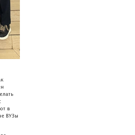
ак
ен
елать
с
ют в
ые ВУЗы