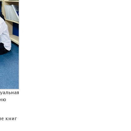
туальная
тию
ие книг