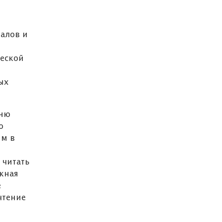
иалов и
ческой
ых
Дню
ю
ям в
 читать
ижная
е
чтение