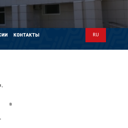
СИИ
КОНТАКТЫ
RU
и,
да в
,