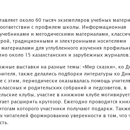
тавляет около 60 тысяч экземпляров учебных матер
 соответствии с профилем школы. Информационная
 учебниками и методическими материалами, класси
турой, традиционными и электронными носителями
материалами для углубленного изучения профильн
пно около 15 казахстанских и зарубежных журналов.
жные выставки на разные темы: «Мир сказки», ко 
учителя, также делались подборки литературы ко Дн
те с этим, периодически оказывалась помощь учител
ассных и родительских собраний и педсоветов, в
ельские клубы, участие в книжном клубе мотивирует
огает расширить кругозор. Ежегодно проводится кн
 итогам которого участники получают подарки. Такж
х читателей формированию уверенности в том, что 
сть.