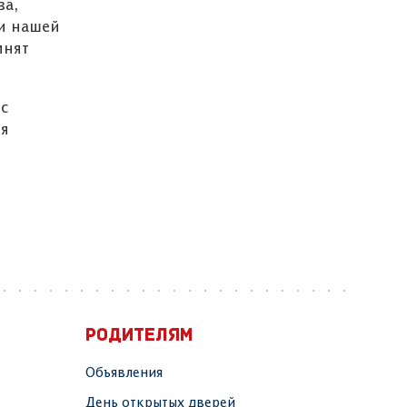
ва,
и нашей
мнят
с
ия
РОДИТЕЛЯМ
Объявления
День открытых дверей