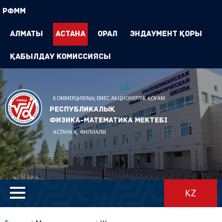
РФММ
Алматы
Астана
Орал
Эндаумент Қоры
Қабылдау комиссиясы
КОММЕРЦИЯЛЫҚ ЕМЕС АКЦИОНЕРЛІК ҚОҒАМ
Республикалық
физика-математика мектебі
АСТАНА Қ. ФИЛИАЛЫ
KZ