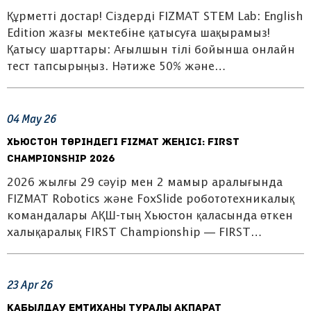
Құрметті достар! Сіздерді FIZMAT STEM Lab: English
Edition жазғы мектебіне қатысуға шақырамыз!
Қатысу шарттары: Ағылшын тілі бойынша онлайн
тест тапсырыңыз. Нәтиже 50% және…
04
May
26
Хьюстон төріндегі FIZMAT жеңісі: FIRST
Championship 2026
2026 жылғы 29 сәуір мен 2 мамыр аралығында
FIZMAT Robotics және FoxSlide робототехникалық
командалары АҚШ-тың Хьюстон қаласында өткен
халықаралық FIRST Championship — FIRST…
23
Apr
26
Қабылдау емтиханы туралы ақпарат