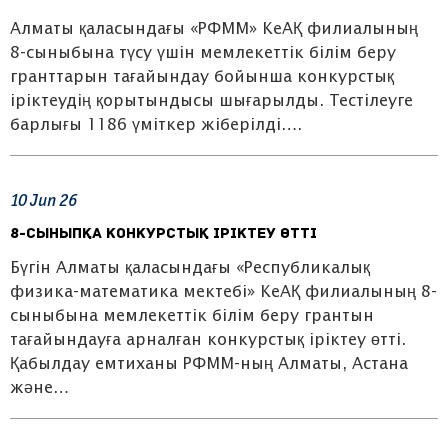
Алматы қаласындағы «РФММ» КеАҚ филиалының
8-сыныбына түсу үшін мемлекеттік білім беру
гранттарын тағайындау бойынша конкурстық
іріктеудің қорытындысы шығарылды. Тестілеуге
барлығы 1186 үміткер жіберілді….
10
Jun
26
8-сыныпқа конкурстық іріктеу өтті
Бүгін Алматы қаласындағы «Республикалық
физика-математика мектебі» КеАҚ филиалының 8-
сыныбына мемлекеттік білім беру грантын
тағайындауға арналған конкурстық іріктеу өтті.
Қабылдау емтиханы РФММ-ның Алматы, Астана
және…