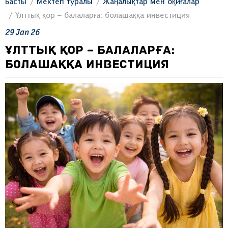
Басты
Мектеп туралы
Жаңалықтар мен оқиғалар
Ұлттық қор – балаларға: болашаққа инвестиция
29
Jan
26
ҰЛТТЫҚ ҚОР – БАЛАЛАРҒА:
БОЛАШАҚҚА ИНВЕСТИЦИЯ