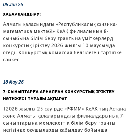
08
Jun
26
Хабарландыру!
Алматы қаласындағы «Республикалық физика-
математика мектебі» КеАҚ филиалының 8-
сыныбына білім беру грантына үміткерлерді
конкурстық іріктеу 2026 жылғы 10 маусымда
өтеді. Конкурстық комиссия белгілеген тәртіпке
сәйкес…
18
May
26
7-сыныптарға арналған конкурстық іріктеу
нәтижесі туралы ақпарат
12026 жылғы 25 сәуірде «РФММ» КеАҚ-тың Астана
және Алматы қалаларындағы филиалдарының 7-
сыныптарына мемлекеттік білім беру гранты
негізінде оқушыларды қабылдау бойынша