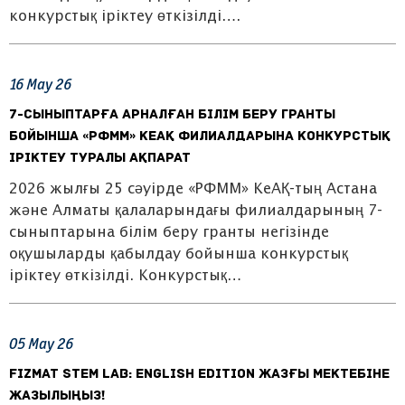
конкурстық іріктеу өткізілді….
16
May
26
7-сыныптарға арналған білім беру гранты
бойынша «РФММ» КеАҚ филиалдарына конкурстық
іріктеу туралы ақпарат
2026 жылғы 25 сәуірде «РФММ» КеАҚ-тың Астана
және Алматы қалаларындағы филиалдарының 7-
сыныптарына білім беру гранты негізінде
оқушыларды қабылдау бойынша конкурстық
іріктеу өткізілді. Конкурстық…
05
May
26
FIZMAT STEM Lab: English Edition жазғы мектебіне
жазылыңыз!