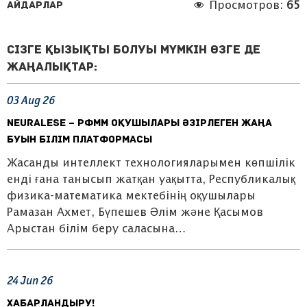
Айдарлар
Просмотров:
65
Сізге қызықты болуы мүмкін өзге де
жаңалықтар:
03
Aug
26
Neuralese – РФММ оқушылары әзірлеген жаңа
буын білім платформасы
Жасанды интеллект технологияларымен көпшілік
енді ғана танысып жатқан уақытта, Республикалық
физика-математика мектебінің оқушылары
Рамазан Ахмет, Бүпешев Әлім және Қасымов
Арыстан білім беру саласына…
24
Jun
26
ХАБАРЛАНДЫРУ!