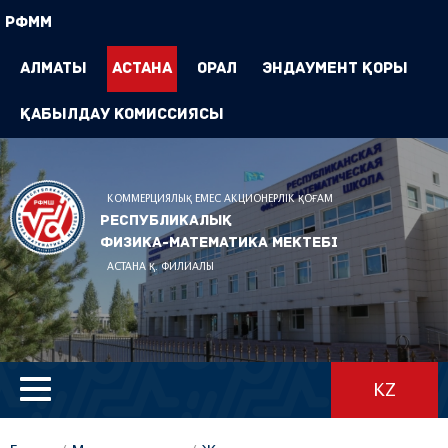
РФММ
Алматы
Астана
Орал
Эндаумент Қоры
Қабылдау комиссиясы
КОММЕРЦИЯЛЫҚ ЕМЕС АКЦИОНЕРЛІК ҚОҒАМ
Республикалық
физика-математика мектебі
АСТАНА Қ. ФИЛИАЛЫ
KZ