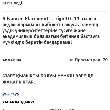
өткізіледі.
Advanced Placement — бұл 10–11-сынып
оқушыларына өз қабілетін ашуға, әлемнің
үздік университеттеріне түсуге және
академиялық болашағын бүгіннен бастауға
мүмкіндік беретін бағдарлама!
Айдарлар
Просмотров:
70
Сізге қызықты болуы мүмкін өзге де
жаңалықтар:
24
Jun
26
ХАБАРЛАНДЫРУ!