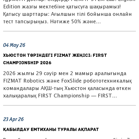
Edition жазғы мектебіне қатысуға шақырамыз!
Қатысу шарттары: Ағылшын тілі бойынша онлайн
тест тапсырыңыз. Нәтиже 50% және…
04
May
26
Хьюстон төріндегі FIZMAT жеңісі: FIRST
Championship 2026
2026 жылғы 29 сәуір мен 2 мамыр аралығында
FIZMAT Robotics және FoxSlide робототехникалық
командалары АҚШ-тың Хьюстон қаласында өткен
халықаралық FIRST Championship — FIRST…
23
Apr
26
Қабылдау емтиханы туралы ақпарат