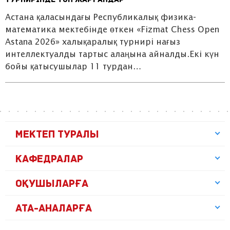
турнирінде топ жарғандар
Астана қаласындағы Республикалық физика-
математика мектебінде өткен «Fizmat Chess Open
Astana 2026» халықаралық турнирі нағыз
интеллектуалды тартыс алаңына айналды.Екі күн
бойы қатысушылар 11 турдан…
МЕКТЕП ТУРАЛЫ
КАФЕДРАЛАР
ОҚУШЫЛАРҒА
АТА-АНАЛАРҒА