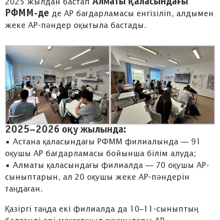
Алматы қаласындағы
2025 жылдан бастап
РФММ-де
де AP бағдарламасы енгізіліп, алдымен
жеке AP-пәндер оқытыла бастады.
2025–2026 оқу жылында:
• Астана қаласындағы РФММ филиалында — 91
оқушы AP бағдарламасы бойынша білім алуда;
• Алматы қаласындағы филиалда — 70 оқушы AP-
сыныптарын, ал 20 оқушы жеке AP-пәндерін
таңдаған.
Қазіргі таңда екі филиалда да 10–11-сыныптың