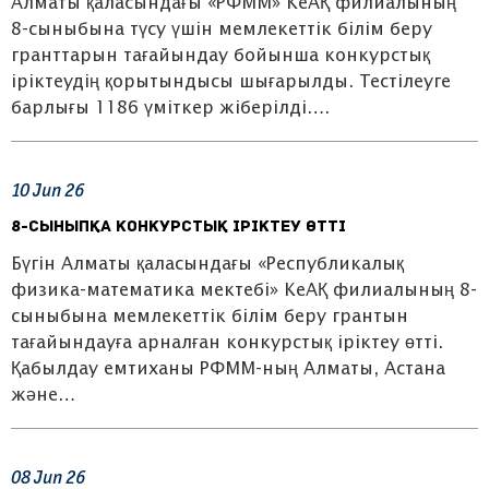
Алматы қаласындағы «РФММ» КеАҚ филиалының
8-сыныбына түсу үшін мемлекеттік білім беру
гранттарын тағайындау бойынша конкурстық
іріктеудің қорытындысы шығарылды. Тестілеуге
барлығы 1186 үміткер жіберілді….
10
Jun
26
8-сыныпқа конкурстық іріктеу өтті
Бүгін Алматы қаласындағы «Республикалық
физика-математика мектебі» КеАҚ филиалының 8-
сыныбына мемлекеттік білім беру грантын
тағайындауға арналған конкурстық іріктеу өтті.
Қабылдау емтиханы РФММ-ның Алматы, Астана
және…
08
Jun
26