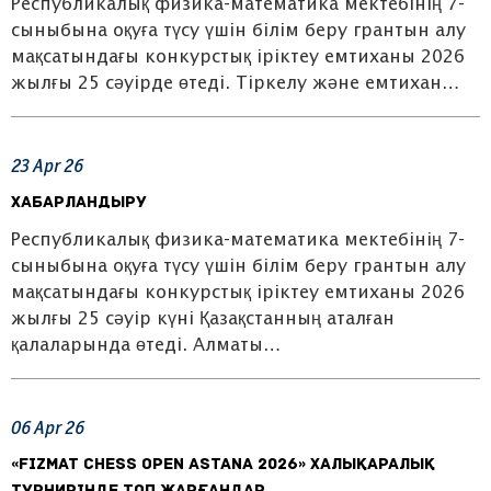
Республикалық физика-математика мектебінің 7-
сыныбына оқуға түсу үшін білім беру грантын алу
мақсатындағы конкурстық іріктеу емтиханы 2026
жылғы 25 сәуірде өтеді. Тіркелу және емтихан…
23
Apr
26
Хабарландыру
Республикалық физика-математика мектебінің 7-
сыныбына оқуға түсу үшін білім беру грантын алу
мақсатындағы конкурстық іріктеу емтиханы 2026
жылғы 25 сәуір күні Қазақстанның аталған
қалаларында өтеді. Алматы…
06
Apr
26
«Fizmat Chess Open Astana 2026» халықаралық