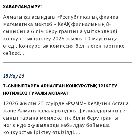
Хабарландыру!
Алматы қаласындағы «Республикалық физика-
математика мектебі» КеАҚ филиалының 8-
сыныбына білім беру грантына үміткерлерді
конкурстық іріктеу 2026 жылғы 10 маусымда
өтеді. Конкурстық комиссия белгілеген тәртіпке
сәйкес…
18
May
26
7-сыныптарға арналған конкурстық іріктеу
нәтижесі туралы ақпарат
12026 жылғы 25 сәуірде «РФММ» КеАҚ-тың Астана
және Алматы қалаларындағы филиалдарының 7-
сыныптарына мемлекеттік білім беру гранты
негізінде оқушыларды қабылдау бойынша
конкурстық іріктеу өткізілді….