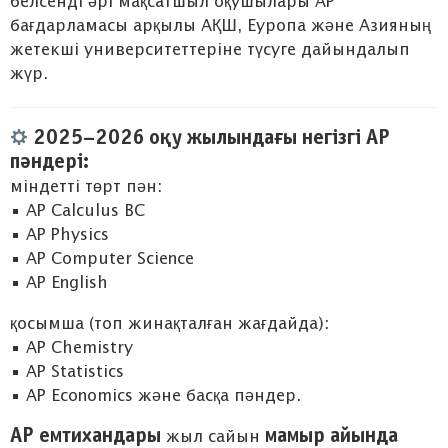
белсенді әрі мақсатшыл оқушылары AP
бағдарламасы арқылы АҚШ, Еуропа және Азияның
жетекші университеттеріне түсуге дайындалып
жүр.
2025–2026 оқу жылындағы негізгі AP
пәндері:
міндетті төрт пән:
• AP Calculus BC
• AP Physics
• AP Computer Science
• AP English
қосымша (топ жинақталған жағдайда):
• AP Chemistry
• AP Statistics
• AP Economics және басқа пәндер.
AP емтихандары
мамыр айында
жыл сайын