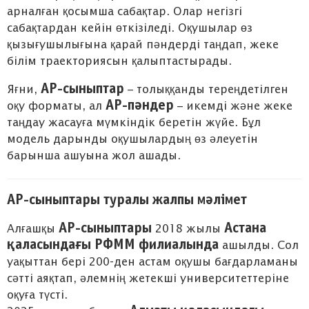
арналған қосымша сабақтар. Олар негізгі
сабақтардан кейін өткізіледі. Оқушылар өз
қызығушылығына қарай пәндерді таңдап, жеке
білім траекториясын қалыптастырады.
AP-сыныптар
Яғни,
– толыққанды тереңдетілген
AP-пәндер
оқу форматы, ал
– икемді және жеке
таңдау жасауға мүмкіндік беретін жүйе. Бұл
модель дарынды оқушылардың өз әлеуетін
барынша ашуына жол ашады.
AP-сыныптары туралы жалпы мәлімет
AP-сыныптары
Астана
Алғашқы
2018 жылы
қаласындағы РФММ филиалында
ашылды. Сол
уақыттан бері 200-ден астам оқушы бағдарламаны
сәтті аяқтап, әлемнің жетекші университеттеріне
оқуға түсті.