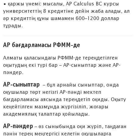
• қаржы үнемі: мысалы, AP Calculus BC курсы
университеттің 8 кредитіне дейін жаба алады, ал
әр кредиттің құны шамамен 600–1200 доллар
тұрады.
AP бағдарламасы РФММ-де
Алматы қаласындағы РФММ-де тереңдетілген
оқытудың екі түрі бар – AP-сыныптар және AP-
пәндер.
AP-сыныптар
– бұл арнайы сыныптар, онда
оқушылар төрт негізгі AP-пәнді мектеп
бағдарламасы аясында тереңдетіп оқиды. Оқыту
кеңейтілген мазмұнда жүргізіліп, жоғары
академиялық талаптар қойылады.
AP-пәндер
– өз сыныбында оқи жүріп, таңдаған
пәнін терең меңгергісі келетін оқушыларға