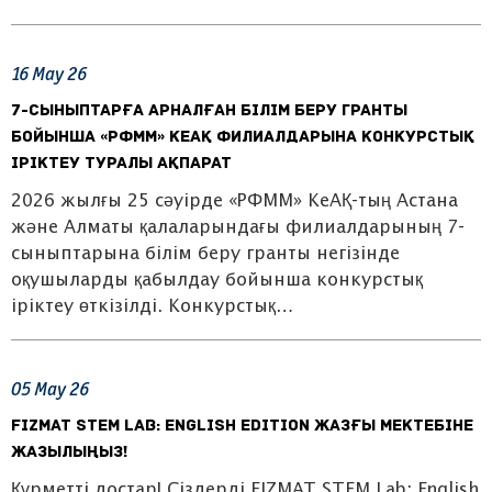
16
May
26
7-сыныптарға арналған білім беру гранты
бойынша «РФММ» КеАҚ филиалдарына конкурстық
іріктеу туралы ақпарат
2026 жылғы 25 сәуірде «РФММ» КеАҚ-тың Астана
және Алматы қалаларындағы филиалдарының 7-
сыныптарына білім беру гранты негізінде
оқушыларды қабылдау бойынша конкурстық
іріктеу өткізілді. Конкурстық…
05
May
26
FIZMAT STEM Lab: English Edition жазғы мектебіне
жазылыңыз!
Құрметті достар! Сіздерді FIZMAT STEM Lab: English