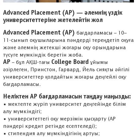
Advanced Placement (AP) — әлемнің үздік
университеттеріне жетелейтін жол
Advanced Placement (AP)
бағдарламасы – 10–
11-сынып оқушыларына пәндерді тереңдетіп оқуға
және әлемнің жетекші жоғары оқу орындарына
түсуге мүмкіндік беретін жоба.
AP
College Board
– бұл АҚШ-тағы
ұйымы
әзірлеген, Принстон, Гарвард, Йель сияқты әйгілі
университеттер қолдайтын жоғары деңгейлі оқу
бағдарламасы.
Неліктен AP бағдарламасын таңдау маңызды:
• мектепте жүріп университет деңгейінде білім
алу мүмкіндігі;
• университеттегі оқу мерзімін қысқарту (AP
пәндері кредит ретінде есептеледі);
• стипендия алу мүмкіндігінің артуы;