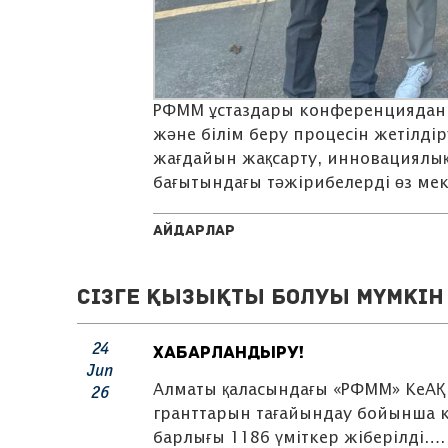
РФММ ұстаздары конференциядан 
және білім беру процесін жетілді
жағдайын жақсарту, инновациялық 
бағытындағы тәжірибелерді өз мек
Айдарлар
Сізге қызықты болуы мүмкін 
24
ХАБАРЛАНДЫРУ!
Jun
Алматы қаласындағы «РФММ» КеАҚ 
26
гранттарын тағайындау бойынша к
барлығы 1186 үміткер жіберілді….