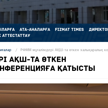
ЫЛАРҒА
АТА-АНАЛАРҒА
FIZMAT TIMES
ДИРЕКТО
 АТТЕСТАТТАУ
иғалар
РФММ мұғалімдері АҚШ-та өткен халықаралық к
РІ АҚШ-ТА ӨТКЕН
НФЕРЕНЦИЯҒА ҚАТЫСТЫ