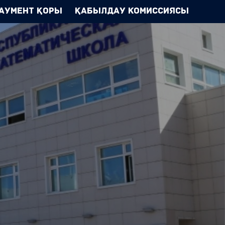
аумент Қоры
Қабылдау комиссиясы