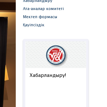
Хабарландыру
Ата-аналар комитеті
Мектеп формасы
Қауіпсіздік
дыру!
Қа
ту
FIZMAT STEM Lab:
English Edition жазғы
мектебіне
жазылыңыз!