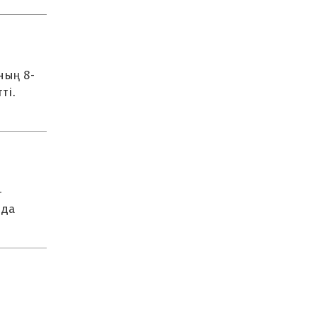
ның 8-
ті.
-
мда