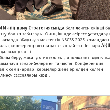
М-нің даму Стратегиясында
белгіленген екінші ба
рту
болып табылады. Оның ішінде әсіресе ұстаздард
е назарда. Жақында мектептің NSCSS 2025 командасы
АҚ
алық конференциясына қатысып қайтты. Іс-шара
и
қаласында өтті.
ілім беру, жасанды интеллект, инклюзивті оқыту ж
аманауи тәжірибелермен танысты. Конференция
елік семинарлар, көрмелер және әр елден келген
лмасу сессиялары кірді.