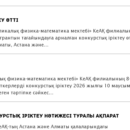
у өтті
бликалық физика-математика мектебі» КеАҚ филиалы
рантын тағайындауға арналған конкурстық іріктеу өт
маты, Астана және…
ық физика-математика мектебі» КеАҚ филиалының 8
ткерлерді конкурстық іріктеу 2026 жылғы 10 маусы
еген тәртіпке сәйкес…
урстық іріктеу нәтижесі туралы ақпарат
еАҚ-тың Астана және Алматы қалаларындағы