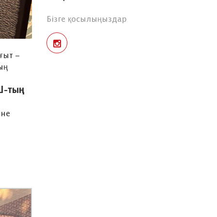
Бізге қосылыңыздар
ғыт –
ың
Ш-тың
әне