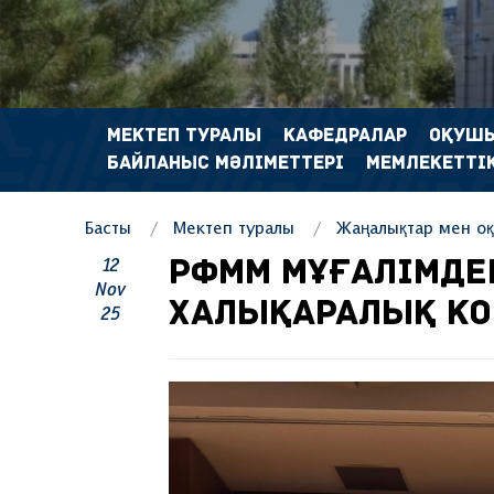
МЕКТЕП ТУРАЛЫ
КАФЕДРАЛАР
ОҚУШ
БАЙЛАНЫС МӘЛІМЕТТЕРІ
МЕМЛЕКЕТТІК
Басты
Мектеп туралы
Жаңалықтар мен оқ
12
РФММ МҰҒАЛІМДЕ
Nov
ХАЛЫҚАРАЛЫҚ КО
25