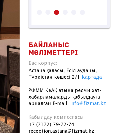
БАЙЛАНЫС
МӘЛІМЕТТЕРІ
Бас корпус:
Астана қаласы, Есіл ауданы,
Түркістан көшесі 2/1
Картада
РФММ КеАҚ атына ресми хат-
хабарламаларды қабылдауға
арналған E-mail:
info@fizmat.kz
Қабылдау комиссиясы
+7 (7172) 79-72-74
reception.astana@fizmat.kz