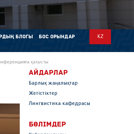
РДЫҢ БЛОГЫ
БОС ОРЫНДАР
KZ
онференцияға қатысты
АЙДАРЛАР
Барлық жаңалықтар
Жетістіктер
Лингвистика кафедрасы
БӨЛІМДЕР