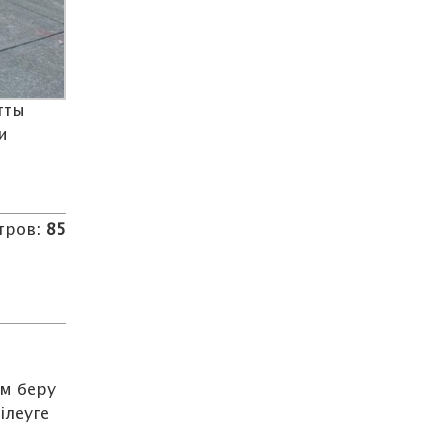
тты
и
тров:
85
м беру
ілеуге