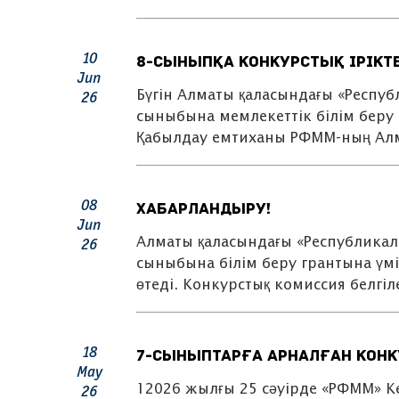
10
8-сыныпқа конкурстық ірікте
Jun
Бүгін Алматы қаласындағы «Респу
26
сыныбына мемлекеттік білім беру г
Қабылдау емтиханы РФММ-ның Ал
08
Хабарландыру!
Jun
Алматы қаласындағы «Республикал
26
сыныбына білім беру грантына үмі
өтеді. Конкурстық комиссия белгіл
18
7-сыныптарға арналған конк
May
12026 жылғы 25 сәуірде «РФММ» К
26