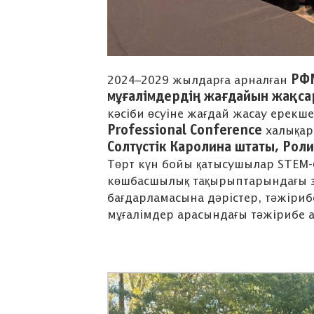
РФМ
2024–2029 жылдарға арналған
мұғалімдердің жағдайын жақса
кәсіби өсуіне жағдай жасау ерекш
Professional Conference
халықар
Солтүстік Каролина штаты, Рол
Төрт күн бойы қатысушылар STEM-б
көшбасшылық тақырыптарындағы з
бағдарламасына дәрістер, тәжіриб
мұғалімдер арасындағы тәжірибе а