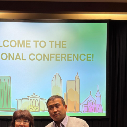
!
Хабарлан
8-сыныпқа
конкурстық іріктеу
өтті