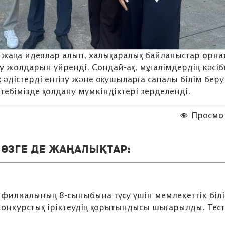
жаңа идеялар алып, халықаралық байланыстар орна
ру жолдарын үйренді. Сондай-ақ, мұғалімдердің кәсіб
әдістерді енгізу және оқушыларға сапалы білім беру
тебімізде қолдану мүмкіндіктері зерделенді.
Просмо
өзге де жаңалықтар:
филиалының 8-сыныбына түсу үшін мемлекеттік білі
онкурстық іріктеудің қорытындысы шығарылды. Тест